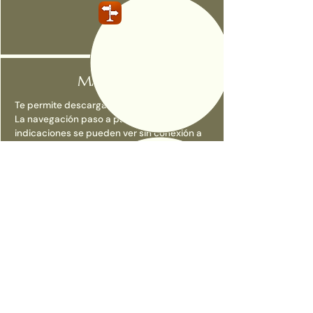
MAPAS.ME
Te permite descargar mapas sin conexión.
La navegación paso a paso y las
indicaciones se pueden ver sin conexión a
Internet.
Todos los senderos
Aplicación móvil de fitness y viajes utilizada
en actividades recreativas al aire libre. El
servicio permite a los usuarios acceder a
una base de datos de mapas de senderos.